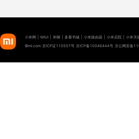
小米网
|
MIUI
|
米聊
|
多看书城
|
小米路由器
|
小米后院
|
小米天
©mi.com
京ICP证110507号
京ICP备10046444号
京公网安备110