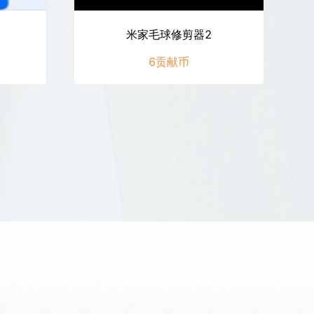
米家毛球修剪器2
6
贡献币
米家毛球修剪器2
立即兑换